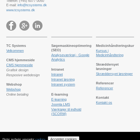
Telefon: (+45) 6077 0050
E-mail:
info@tcsystems.dk
www.tcsystems.dk
TC Systems
Søgemaskineoptimering
Medicinhåndteringskursus
(SEO)
Velkommen
Kursus i
Analyseværktøj - Google
Medicinhåndtering
Analytics
CMS hjemmeside
Skræddersyet
CMS hjemmeside
løsninger
Intranet
Grafisk design
Skræddersyet løsninger
Intranet
Resposive webdesign
Intranet løsning
Referencer
Webshop
Intranet system
Referencer
Webshop
Online betaling
E-learning
Kontakt
E-learning
Kontakt os
Joomla LMS
Værktøjer til indhold
(SCORM)
Dette website anvender
cookies