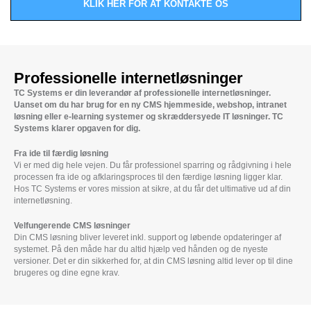
KLIK HER FOR AT KONTAKTE OS
Professionelle internetløsninger
TC Systems er din leverandør af professionelle internetløsninger.
Uanset om du har brug for en ny CMS hjemmeside, webshop, intranet
løsning eller e-learning systemer og skræddersyede IT løsninger. TC
Systems klarer opgaven for dig.
Fra ide til færdig løsning
Vi er med dig hele vejen. Du får professionel sparring og rådgivning i hele
processen fra ide og afklaringsproces til den færdige løsning ligger klar.
Hos TC Systems er vores mission at sikre, at du får det ultimative ud af din
internetløsning.
Velfungerende CMS løsninger
Din CMS løsning bliver leveret inkl. support og løbende opdateringer af
systemet. På den måde har du altid hjælp ved hånden og de nyeste
versioner. Det er din sikkerhed for, at din CMS løsning altid lever op til dine
brugeres og dine egne krav.