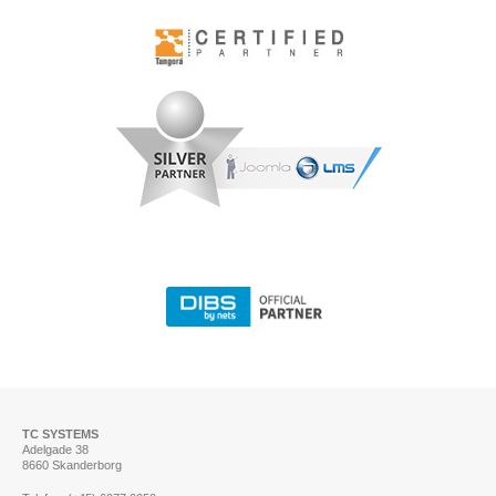
TC SYSTEMS
Adelgade 38
8660 Skanderborg