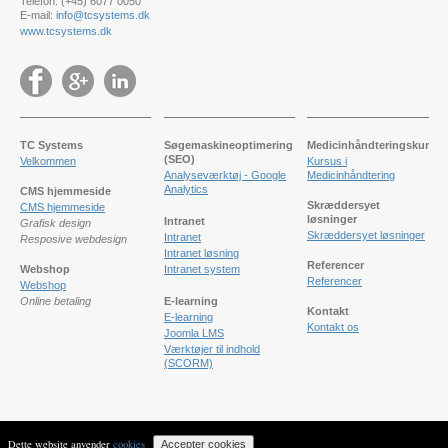
Telefon: (+45) 6077 0050
E-mail:
info@tcsystems.dk
www.tcsystems.dk
TC Systems
Søgemaskineoptimering
Medicinhåndteringskursus
(SEO)
Velkommen
Kursus i
Analyseværktøj - Google
Medicinhåndtering
Analytics
CMS hjemmeside
Skræddersyet
CMS hjemmeside
løsninger
Intranet
Grafisk design
Skræddersyet løsninger
Intranet
Resposive webdesign
Intranet løsning
Referencer
Webshop
Intranet system
Referencer
Webshop
Online betaling
E-learning
Kontakt
E-learning
Kontakt os
Joomla LMS
Værktøjer til indhold
(SCORM)
Dette website anvender
cookies